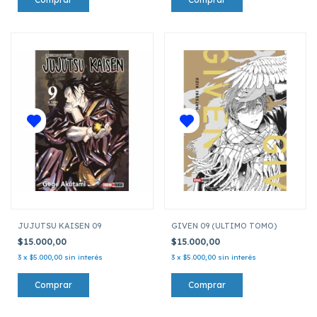
JUJUTSU KAISEN 09
GIVEN 09 (ULTIMO TOMO)
$15.000,00
$15.000,00
3
x
$5.000,00
sin interés
3
x
$5.000,00
sin interés