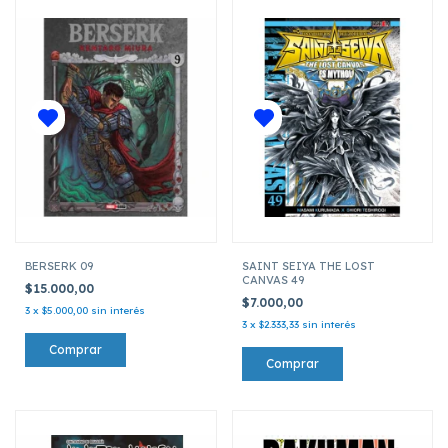
BERSERK 09
SAINT SEIYA THE LOST
CANVAS 49
$15.000,00
$7.000,00
3
x
$5.000,00
sin interés
3
x
$2.333,33
sin interés