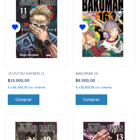
JUJUTSU KAISEN 11
BAKUMAN 16
$15.000,00
$8.500,00
3
x
$5.000,00
sin interés
3
x
$2.833,33
sin interés