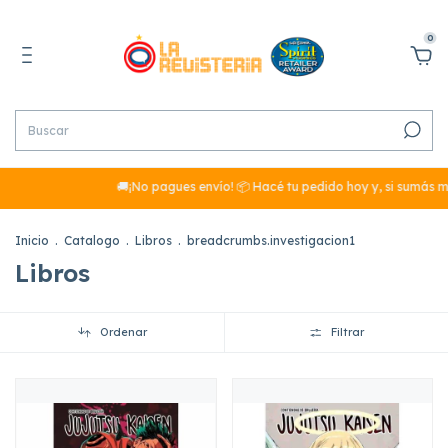
0
🚚¡No pagues envío! 📦 Hacé tu pedido hoy y, si sumás más de $29.990,
Inicio
.
Catalogo
.
Libros
.
breadcrumbs.investigacion1
Libros
Ordenar
Filtrar