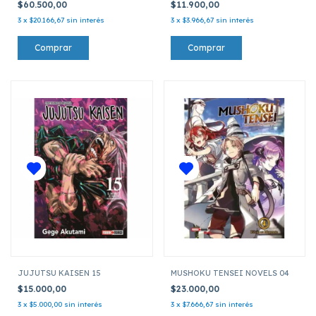
$60.500,00
$11.900,00
3
x
$20.166,67
sin interés
3
x
$3.966,67
sin interés
JUJUTSU KAISEN 15
MUSHOKU TENSEI NOVELS 04
$15.000,00
$23.000,00
3
x
$5.000,00
sin interés
3
x
$7.666,67
sin interés