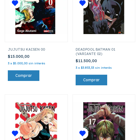
JUJUTSU KAISEN 00
DEADPOOL BATMAN 01
(VARIANTE 02)
$15.000,00
$11.500,00
3
x
$5.000,00
sin interés
3
x
$3.833,33
sin interés