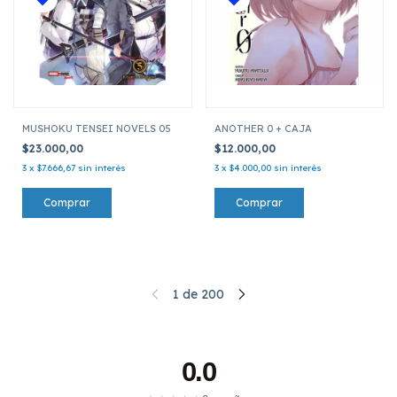
MUSHOKU TENSEI NOVELS 05
ANOTHER 0 + CAJA
$23.000,00
$12.000,00
3
x
$7.666,67
sin interés
3
x
$4.000,00
sin interés
1
de
200
0.0