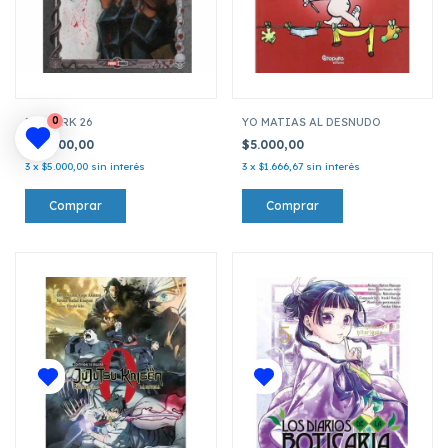
0
BERSERK 26
YO MATIAS AL DESNUDO
$15.000,00
$5.000,00
3
x
$5.000,00
sin interés
3
x
$1.666,67
sin interés