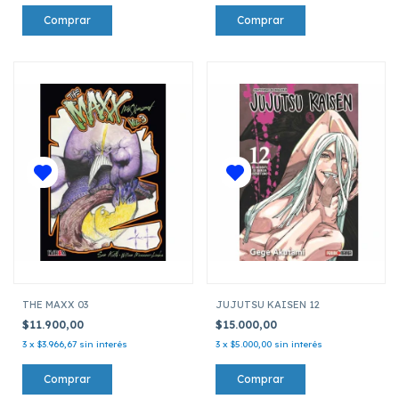
THE MAXX 03
JUJUTSU KAISEN 12
$11.900,00
$15.000,00
3
x
$3.966,67
sin interés
3
x
$5.000,00
sin interés