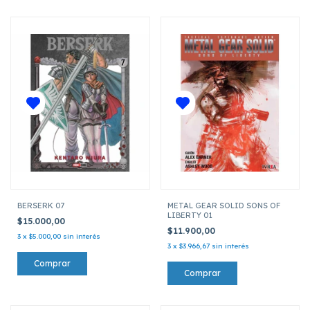
BERSERK 07
METAL GEAR SOLID SONS OF
LIBERTY 01
$15.000,00
$11.900,00
3
x
$5.000,00
sin interés
3
x
$3.966,67
sin interés