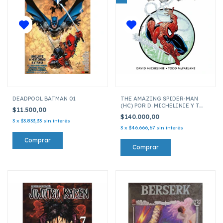
DEADPOOL BATMAN 01
THE AMAZING SPIDER-MAN
(HC) POR D. MICHELINIE Y T.
$11.500,00
MCFARLANE
$140.000,00
3
x
$3.833,33
sin interés
3
x
$46.666,67
sin interés