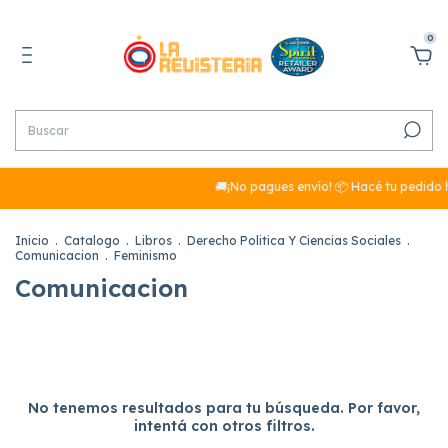
0
🚚¡No pagues envío! 📦 Hacé tu pedido h
Inicio
.
Catalogo
.
Libros
.
Derecho Politica Y Ciencias Sociales
.
Comunicacion
.
Feminismo
Comunicacion
No tenemos resultados para tu búsqueda. Por favor,
intentá con otros filtros.