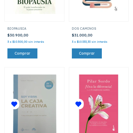
BIOPAUSIA
DOS CAMINOS
$30.900,00
$31.000,00
3
x
$10.300,00
sin interés
3
x
$10.333,33
sin interés