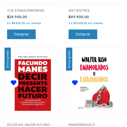
TUS ZONAS ERRÓNEAS
ANTIESTRES
$24.900,00
$49.900,00
3
x
$8.300,00
sin interés
3
x
$16.633,33
sin interés
Envío gratis
Envío gratis
DECIR NO. HACER FUTURO -
ENAMORADOS O