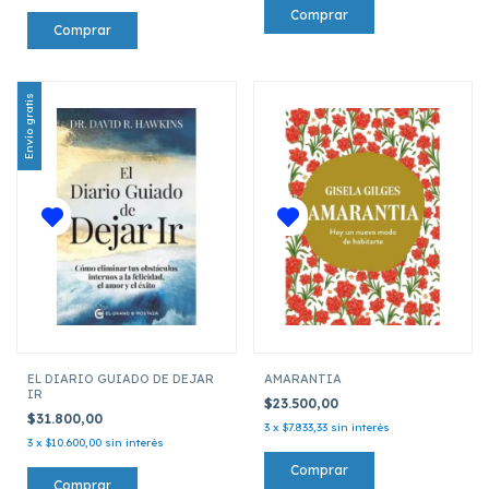
Envío gratis
EL DIARIO GUIADO DE DEJAR
AMARANTIA
IR
$23.500,00
$31.800,00
3
x
$7.833,33
sin interés
3
x
$10.600,00
sin interés