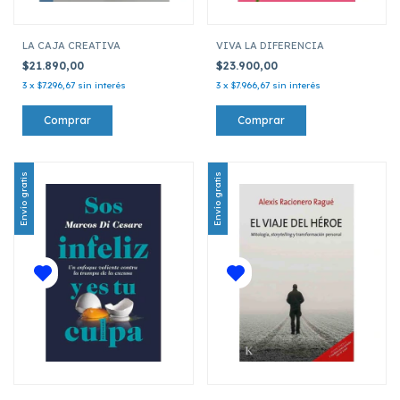
LA CAJA CREATIVA
VIVA LA DIFERENCIA
$21.890,00
$23.900,00
3
x
$7.296,67
sin interés
3
x
$7.966,67
sin interés
Envío gratis
Envío gratis