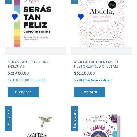
SERAS TAN FELIZ COMO
ABUELA ¿ME CUENTAS TU
INSISTAS
HISTORIA? (ED OFICIAL)
$32.400,00
$31.100,00
3
x
$10.800,00
sin interés
3
x
$10.366,67
sin interés
Envío gratis
Envío gratis