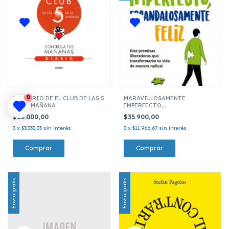
0
EL DIARIO DE EL CLUB DE LAS 5
MARAVILLOSAMENTE
DE LA MAÑANA
IMPERFECTO,
ESCADALOSAMENTE FELIZ
$10.000,00
$35.900,00
3
x
$3.333,33
sin interés
3
x
$11.966,67
sin interés
Envío gratis
Envío gratis