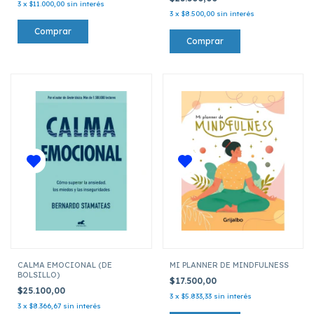
3
x
$11.000,00
sin interés
3
x
$8.500,00
sin interés
CALMA EMOCIONAL (DE
MI PLANNER DE MINDFULNESS
BOLSILLO)
$17.500,00
$25.100,00
3
x
$5.833,33
sin interés
3
x
$8.366,67
sin interés