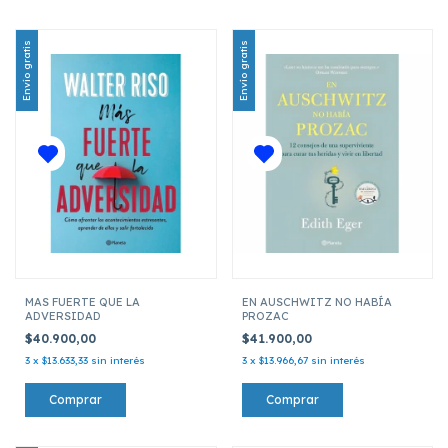
Envío gratis
Envío gratis
MAS FUERTE QUE LA
EN AUSCHWITZ NO HABÍA
ADVERSIDAD
PROZAC
$40.900,00
$41.900,00
3
x
$13.633,33
sin interés
3
x
$13.966,67
sin interés