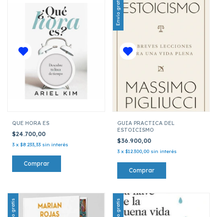
Envío gratis
QUE HORA ES
GUIA PRACTICA DEL
ESTOICISMO
$24.700,00
$36.900,00
3
x
$8.233,33
sin interés
3
x
$12.300,00
sin interés
Envío gratis
Envío gratis