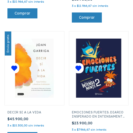
3
x
$15.966,67
sin interés
3
x
$11.966,67
sin interés
Envío gratis
DECIR SI A LA VIDA
EMOCIONES FUERTES. DIARIO
INSPIRADO EN INTENSAMENTE
$45.900,00
2
$23.900,00
3
x
$15.300,00
sin interés
3
x
$7.966,67
sin interés