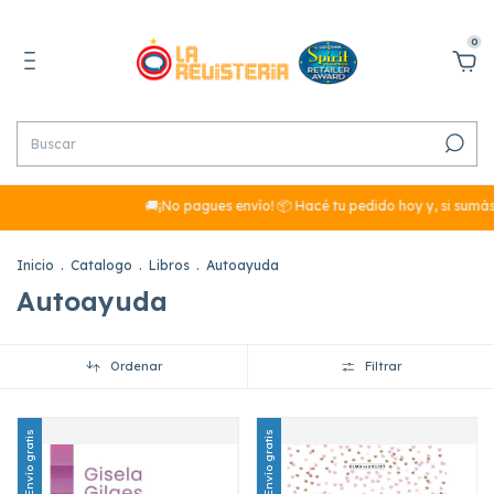
0
🚚¡No pagues envío! 📦 Hacé tu pedido hoy y, si sumás más de 
Inicio
.
Catalogo
.
Libros
.
Autoayuda
Autoayuda
Ordenar
Filtrar
Envío gratis
Envío gratis