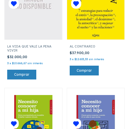
LA VIDA QUE VALE LA PENA
AL CONTRARIO
VIVIR
$37.900,00
$32.000,00
3
x
$12.633,33
sin interés
3
x
$10.666,67
sin interés