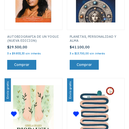
AUTOBIOGRAFIA DE UN YOGUI
PLANETAS, PERSONALIDAD Y
(NUEVA EDICION)
ALMA
$29.500,00
$41.100,00
3
x
$9.833,33
sin interés
3
x
$13.700,00
sin interés
Envío gratis
Envío gratis