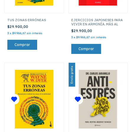
TUS ZONAS ERRÓNEAS
EJERCICIOS JAPONESES PARA
VIVIR EN ARMONÍA. MÁS AL
$29.900,00
$29.900,00
3
x
$9.966,67
sin interés
3
x
$9.966,67
sin interés
Envío gratis