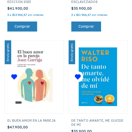
EDICION 2023
ESCLAVIZADOS
$41.900,00
$35.900,00
3
x
$13.966,67
sin interés
3
x
$11.966,67
sin interés
Envío gratis
Envío gratis
EL BUEN AMOR EN LA PAREJA
DE TANTO AMARTE, ME OLVIDE
DE MI
$47.900,00
$35.900,00