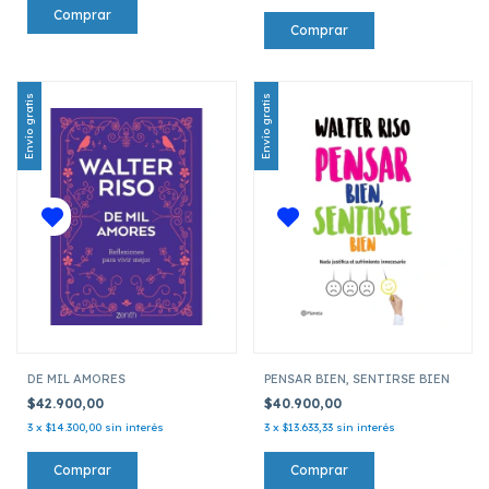
Envío gratis
Envío gratis
DE MIL AMORES
PENSAR BIEN, SENTIRSE BIEN
$42.900,00
$40.900,00
3
x
$14.300,00
sin interés
3
x
$13.633,33
sin interés