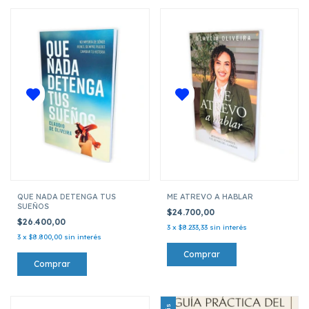
QUE NADA DETENGA TUS
ME ATREVO A HABLAR
SUEÑOS
$24.700,00
$26.400,00
3
x
$8.233,33
sin interés
3
x
$8.800,00
sin interés