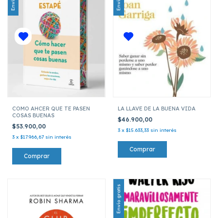
COMO AHCER QUE TE PASEN
LA LLAVE DE LA BUENA VIDA
COSAS BUENAS
$46.900,00
$53.900,00
3
x
$15.633,33
sin interés
3
x
$17.966,67
sin interés
Envío gratis