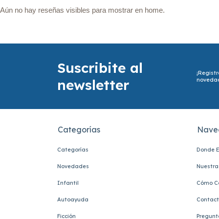
Aún no hay reseñas visibles para mostrar en home.
Suscribite al
¡Registr
newsletter
noveda
Categorías
Nave
Categorías
Donde E
Novedades
Nuestra 
Infantil
Cómo C
Autoayuda
Contac
Ficción
Pregunt