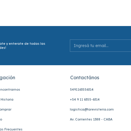
ate y enterate de todas las
des!
gación
Contactános
ncontrarnos
5491163556314
Historia
+54 9 11 6355-6314
omprar
logistica@larevisteria.com
to
Av. Corrientes 1388 - CABA
as Frecuentes