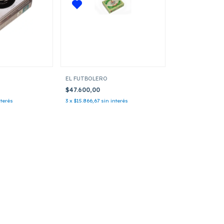
EL FUTBOLERO
$47.600,00
nterés
3
x
$15.866,67
sin interés