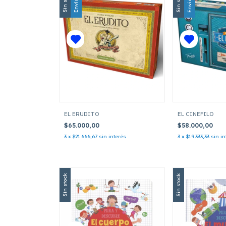
Sin stock
Sin stock
EL ERUDITO
EL CINEFILO
$65.000,00
$58.000,00
3
x
$21.666,67
sin interés
3
x
$19.333,33
sin in
Sin stock
Sin stock