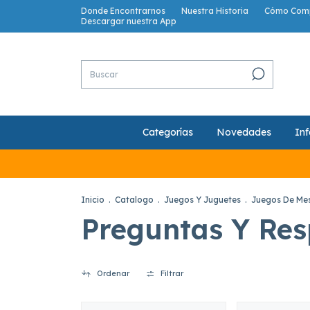
Donde Encontrarnos
Nuestra Historia
Cómo Com
Descargar nuestra App
Categorías
Novedades
Inf
Inicio
.
Catalogo
.
Juegos Y Juguetes
.
Juegos De Mes
Preguntas Y Res
Ordenar
Filtrar