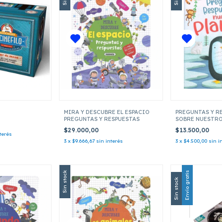
MIRA Y DESCUBRE EL ESPACIO
PREGUNTAS Y R
PREGUNTAS Y RESPUESTAS
SOBRE NUESTRO
$29.000,00
$13.500,00
terés
3
x
$9.666,67
sin interés
3
x
$4.500,00
sin i
Sin stock
Envío gratis
Sin stock