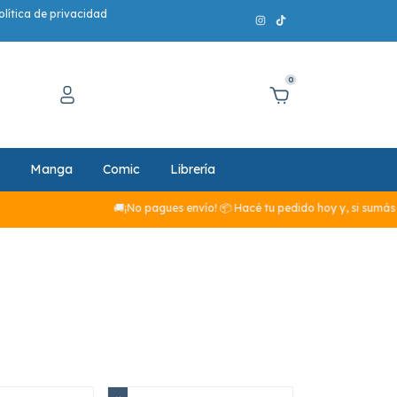
olítica de privacidad
0
Manga
Comic
Librería
🚚¡No pagues envío! 📦 Hacé tu pedido hoy y, si sumás más 