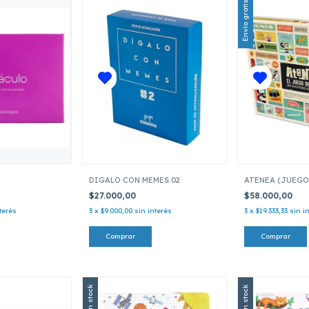
Envío gratis
DIGALO CON MEMES 02
ATENEA (JUEGO
$27.000,00
$58.000,00
terés
3
x
$9.000,00
sin interés
3
x
$19.333,33
sin i
Sin stock
Sin stock