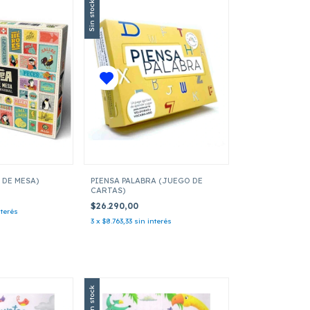
Sin stock
 DE MESA)
PIENSA PALABRA (JUEGO DE
CARTAS)
$26.290,00
nterés
3
x
$8.763,33
sin interés
Sin stock