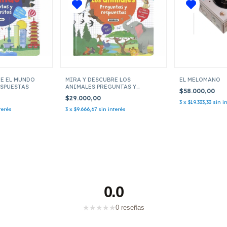
RE EL MUNDO
MIRA Y DESCUBRE LOS
EL MELOMANO
ESPUESTAS
ANIMALES PREGUNTAS Y
$58.000,00
RESPUESTAS
$29.000,00
3
x
$19.333,33
sin i
terés
3
x
$9.666,67
sin interés
0.0
★
★
★
★
★
0 reseñas