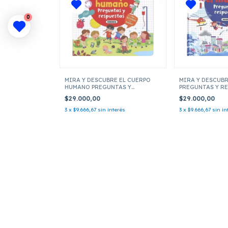
0
MIRA Y DESCUBRE EL CUERPO
MIRA Y DESCUB
HUMANO PREGUNTAS Y
PREGUNTAS Y R
RESPUESTAS
$29.000,00
$29.000,00
3
x
$9.666,67
sin interés
3
x
$9.666,67
sin in