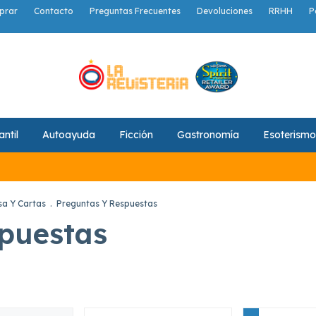
prar
Contacto
Preguntas Frecuentes
Devoluciones
RRHH
P
antil
Autoayuda
Ficción
Gastronomía
Esoterismo
a Y Cartas
.
Preguntas Y Respuestas
puestas