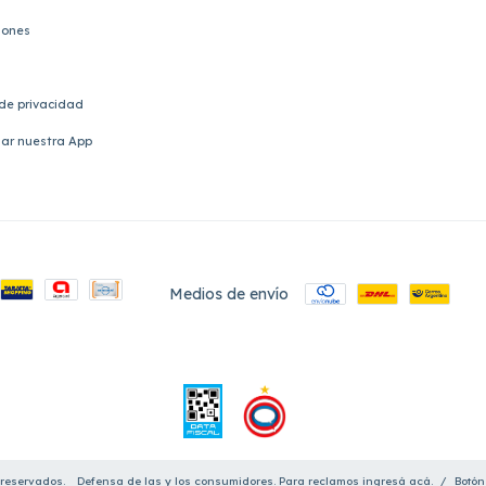
iones
 de privacidad
ar nuestra App
Medios de envío
 reservados.
Defensa de las y los consumidores. Para reclamos
ingresá acá.
/
Botón