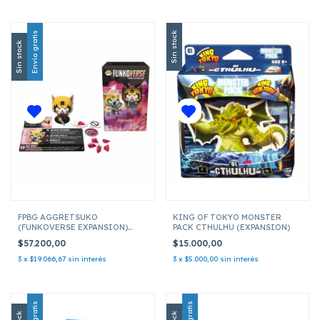
Envío gratis
Sin stock
Sin stock
FPBG AGGRETSUKO
KING OF TOKYO MONSTER
(FUNKOVERSE EXPANSION)
PACK CTHULHU (EXPANSION)
FUNKO GAMES FUNKOVERSE
$57.200,00
$15.000,00
3
x
$19.066,67
sin interés
3
x
$5.000,00
sin interés