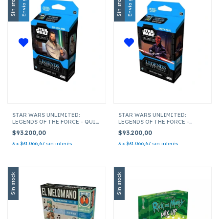
Envío gratis
Envío gratis
Sin stock
Sin stock
STAR WARS UNLIMITED:
STAR WARS UNLIMITED:
LEGENDS OF THE FORCE - QUI-
LEGENDS OF THE FORCE -
GON JINN SPOTLIGHT DECK
DARTH MAUL SPLOTLIGHT
$93.200,00
$93.200,00
DECK
3
x
$31.066,67
sin interés
3
x
$31.066,67
sin interés
Sin stock
Sin stock