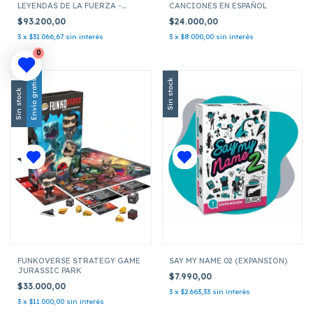
LEYENDAS DE LA FUERZA -
CANCIONES EN ESPAÑOL
MAZO DE MUESTRA QUI-GON
$93.200,00
$24.000,00
JINN
3
x
$31.066,67
sin interés
3
x
$8.000,00
sin interés
0
Envío gratis
Sin stock
Sin stock
FUNKOVERSE STRATEGY GAME
SAY MY NAME 02 (EXPANSION)
JURASSIC PARK
$7.990,00
$33.000,00
3
x
$2.663,33
sin interés
3
x
$11.000,00
sin interés