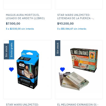
MAGUS AURA MORTIS EL
STAR WARS UNLIMITED:
LEGADO DE ARDETH (LIBRO)
LEYENDAS DE LA FUERZA -
MAZO DE MUESTRA DARTH
$7.500,00
$93.200,00
MAUL
3
x
$2.500,00
sin interés
3
x
$31.066,67
sin interés
Envío gratis
Sin stock
Sin stock
STAR WARS UNLIMITED:
EL MELOMANO EXPANSION 01 -