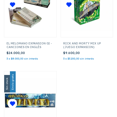
EL MELOMANO EXPANSION 02 -
RICK AND MORTY MIX UP
CANCIONES EN INGLÉS
(JUEGO EXPANSION)
$24.000,00
$9.600,00
3
x
$8.000,00
sin interés
3
x
$3.200,00
sin interés
Envío gratis
Sin stock