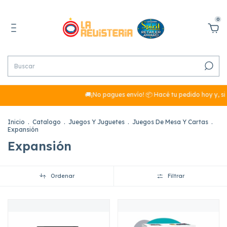
0
🚚¡No pagues envío! 📦 Hacé tu pedido hoy y, si sum
Inicio
.
Catalogo
.
Juegos Y Juguetes
.
Juegos De Mesa Y Cartas
.
Expansión
Expansión
Ordenar
Filtrar