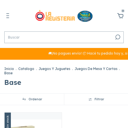
0
🚚¡No pagues envío! 📦 Hacé tu pedido hoy y, si
Inicio
.
Catalogo
.
Juegos Y Juguetes
.
Juegos De Mesa Y Cartas
.
Base
Base
Ordenar
Filtrar
Sin stock