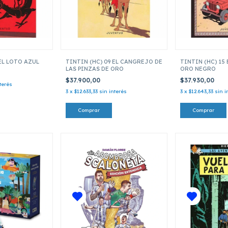
 EL LOTO AZUL
TINTIN (HC) 09 EL CANGREJO DE
TINTIN (HC) 15 
LAS PINZAS DE ORO
ORO NEGRO
$37.900,00
$37.930,00
terés
3
x
$12.633,33
sin interés
3
x
$12.643,33
sin i