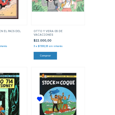
EN EL PAIS DEL
OTTO Y VERA 03: DE
VACACIONES
$22.000,00
nterés
3
x
$7.333,33
sin interés