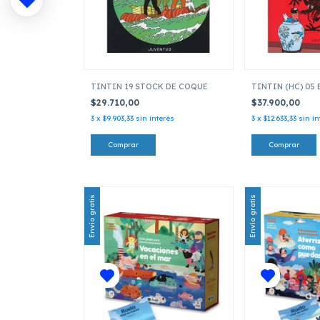
TINTIN 19 STOCK DE COQUE
TINTIN (HC) 05
$29.710,00
$37.900,00
3
x
$9.903,33
sin interés
3
x
$12.633,33
sin in
Envío gratis
Envío gratis