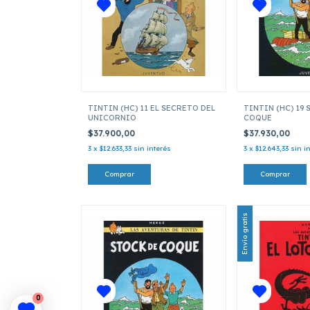
TINTIN (HC) 11 EL SECRETO DEL
TINTIN (HC) 19
UNICORNIO
COQUE
$37.900,00
$37.930,00
3
x
$12.633,33
sin interés
3
x
$12.643,33
sin i
Envío gratis
0