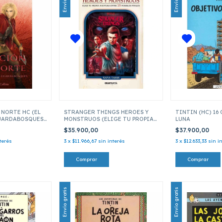
 NORTE HC (EL
STRANGER THINGS HEROES Y
TINTIN (HC) 16
UARDABOSQUES
MONSTRUOS (ELIGE TU PROPIA
LUNA
AVENTURA)
$35.900,00
$37.900,00
terés
3
x
$11.966,67
sin interés
3
x
$12.633,33
sin i
Envío gratis
Envío gratis