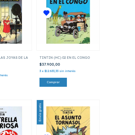
LAS JOYAS DE LA
TINTIN (HC) 02 EN EL CONGO
$37.900,00
3
x
$12.633,33
sin interés
nterés
Envío gratis