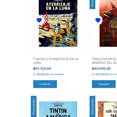
TINTIN 17 ATERRIZAJE EN LA
TRAICION EN EL
LUNA
SENDERO DEL G
04)
$29.710,00
$40.900,00
3
x
$9.903,33
sin interés
3
x
$13.633,33
sin in
Envío gratis
Envío gratis