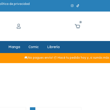
olítica de privacidad
0
Manga
Comic
Librería
🚚¡No pagues envío! 📦 Hacé tu pedido hoy y, si sumás más de $29.990, el