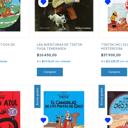
 STOCK DE
LAS AVENTURAS DE TINTIN
TINTIN (HC) 10
FUGA TEMERARIA
MISTERIOSA
$10.430,00
$37.900,00
nterés
3
x
$3.476,67
sin interés
3
x
$12.633,33
sin i
Envío gratis
Envío gratis