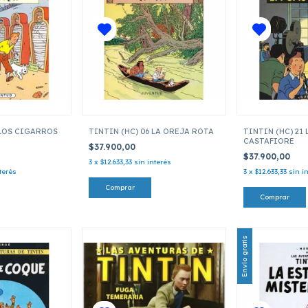
 LOS CIGARROS
TINTIN (HC) 06 LA OREJA ROTA
TINTIN (HC) 21 
CASTAFIORE
$37.900,00
$37.900,00
3
x
$12.633,33
sin interés
terés
3
x
$12.633,33
sin i
Envío gratis