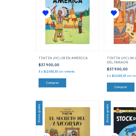
TINTIN (HC) 03 EN AMERICA
TINTIN (HC) 04
DEL FARAON
$37.900,00
$37.900,00
3
x
$12.633,33
sin interés
3
x
$12.633,33
sin in
Envío gratis
Envío gratis