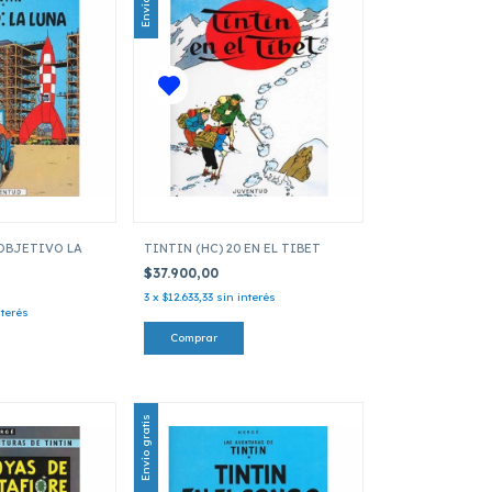
 OBJETIVO LA
TINTIN (HC) 20 EN EL TIBET
$37.900,00
3
x
$12.633,33
sin interés
nterés
Envío gratis