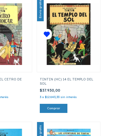
Envío gratis
 EL CETRO DE
TINTIN (HC) 14 EL TEMPLO DEL
SOL
$37.930,00
nterés
3
x
$12.643,33
sin interés
Envío gratis