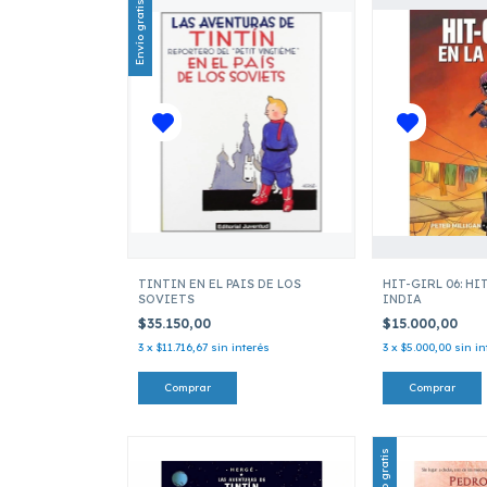
Envío gratis
TINTIN EN EL PAIS DE LOS
HIT-GIRL 06: HI
SOVIETS
INDIA
$35.150,00
$15.000,00
3
x
$11.716,67
sin interés
3
x
$5.000,00
sin in
Envío gratis