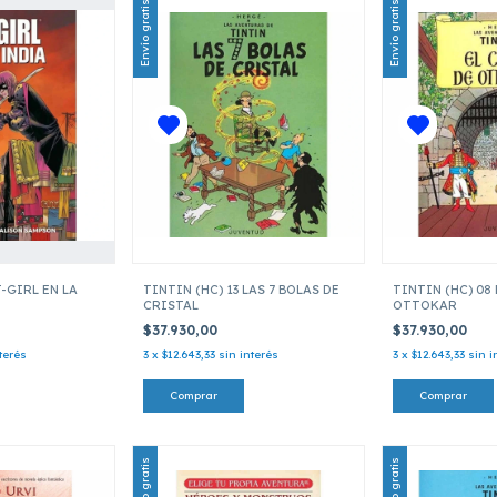
Envío gratis
Envío gratis
T-GIRL EN LA
TINTIN (HC) 13 LAS 7 BOLAS DE
TINTIN (HC) 08
CRISTAL
OTTOKAR
$37.930,00
$37.930,00
terés
3
x
$12.643,33
sin interés
3
x
$12.643,33
sin i
Envío gratis
Envío gratis