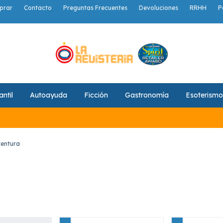
prar
Contacto
Preguntas Frecuentes
Devoluciones
RRHH
P
antil
Autoayuda
Ficción
Gastronomía
Esoterismo
ventura