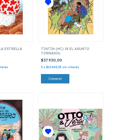
 LA ESTRELLA
TINTIN (HC) 18 EL ASUNTO
TORNASOL
$37.930,00
nterés
3
x
$12.643,33
sin interés