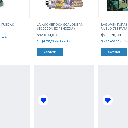
 PUEDAS
LA ASOMBROSA SCALONETA
LAS AVENTURAS 
(EDICION EXTENDIDA)
VUELO 714 PARA
$13.000,00
$25.890,00
nterés
3
x
$4.333,33
sin interés
3
x
$8.630,00
sin i