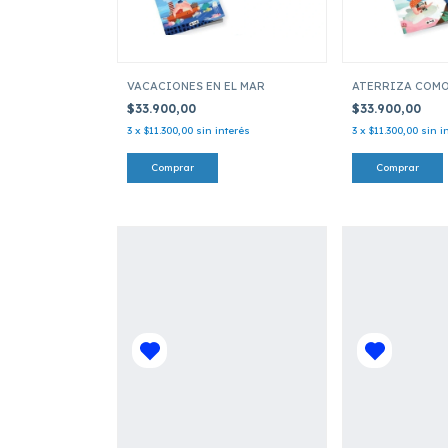
VACACIONES EN EL MAR
ATERRIZA COMO
$33.900,00
$33.900,00
3
x
$11.300,00
sin interés
3
x
$11.300,00
sin i