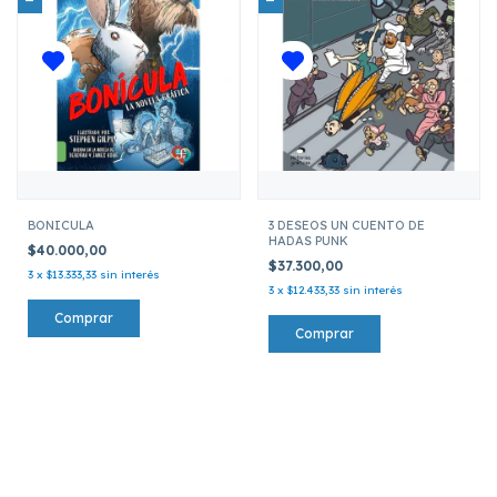
BONICULA
3 DESEOS UN CUENTO DE
HADAS PUNK
$40.000,00
$37.300,00
3
x
$13.333,33
sin interés
3
x
$12.433,33
sin interés