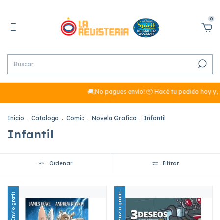
0
🚚¡No pagues envío! 📦 Hacé tu pedido hoy y, 
Inicio
.
Catalogo
.
Comic
.
Novela Grafica
.
Infantil
Infantil
Ordenar
Filtrar
Envío gratis
Envío gratis