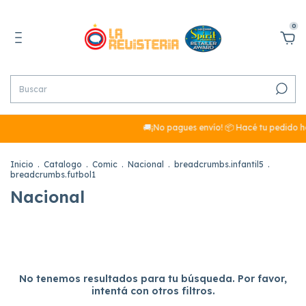
0
🚚¡No pagues envío! 📦 Hacé tu pedido hoy y, 
Inicio
.
Catalogo
.
Comic
.
Nacional
.
breadcrumbs.infantil5
.
breadcrumbs.futbol1
Nacional
No tenemos resultados para tu búsqueda. Por favor,
intentá con otros filtros.