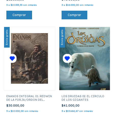
3
x
$10.333,33
sin interés
3
x
$16.000,00
sin interés
Envío gratis
Envío gratis
ENANOS INTEGRAL 01. REDWIN
LOS DRUIDAS 02. EL CIRCULO
DE LA FORJA/ORDON DEL
DE LOS GIGANTES
TALION.
$30.000,00
$41.000,00
3
x
$10.000,00
sin interés
3
x
$13.666,67
sin interés