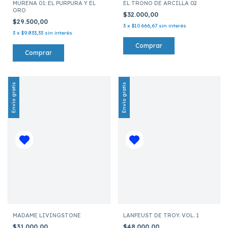
MURENA 01: EL PURPURA Y EL
EL TRONO DE ARCILLA 02
ORO
$32.000,00
$29.500,00
3
x
$10.666,67
sin interés
3
x
$9.833,33
sin interés
Envío gratis
Envío gratis
MADAME LIVINGSTONE
LANFEUST DE TROY. VOL. 1
$31.000,00
$48.000,00