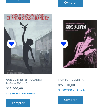
QUE QUERES SER CUANDO
ROMEO Y JULIETA
SEAS GRANDE?
$22.000,00
$18.000,00
3
x
$7.333,33
sin interés
3
x
$6.000,00
sin interés