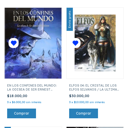
Envío gratis
EN LOS CONFINES DEL MUNDO:
ELFOS 04: EL CRISTAL DE LOS
LA ODISEA DE SIR ERNEST
ELFOS SILVANOS / LA ULTIMA
SHACKELTON
SOMBRA
$18.000,00
$30.000,00
3
x
$6.000,00
sin interés
3
x
$10.000,00
sin interés