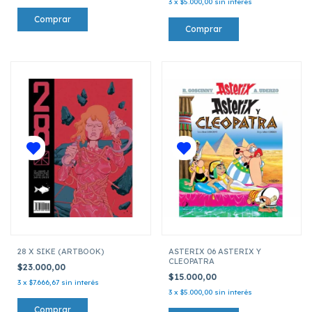
3
x
$5.000,00
sin interés
28 X SIKE (ARTBOOK)
ASTERIX 06 ASTERIX Y
CLEOPATRA
$23.000,00
$15.000,00
3
x
$7.666,67
sin interés
3
x
$5.000,00
sin interés