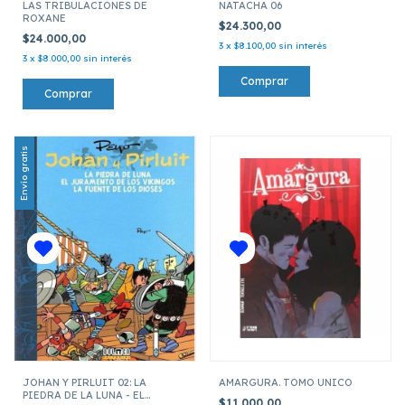
LAS TRIBULACIONES DE
NATACHA 06
ROXANE
$24.300,00
$24.000,00
3
x
$8.100,00
sin interés
3
x
$8.000,00
sin interés
Envío gratis
JOHAN Y PIRLUIT 02: LA
AMARGURA. TOMO UNICO
PIEDRA DE LA LUNA - EL
$11.000,00