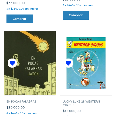
JURAMENTO DE LOS VIKINGOS
$36.000,00
3
x
$3.666,67
sin interés
3
x
$12.000,00
sin interés
EN POCAS PALABRAS
LUCKY LUKE 28 WESTERN
CIRCUS
$20.000,00
$15.000,00
3
x
$6.666,67
sin interés