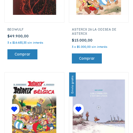
BEOWULF
ASTERIX 26 LA ODISEA DE
ASTERIX
$49.900,00
$15.000,00
3
x
$16.633,33
sin interés
3
x
$5.000,00
sin interés
Envío gratis