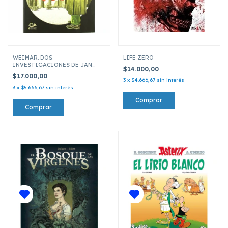
WEIMAR. DOS
LIFE ZERO
INVESTIGACIONES DE JAN
$14.000,00
KARTA (1925-1933) (COMIC)
$17.000,00
3
x
$4.666,67
sin interés
3
x
$5.666,67
sin interés