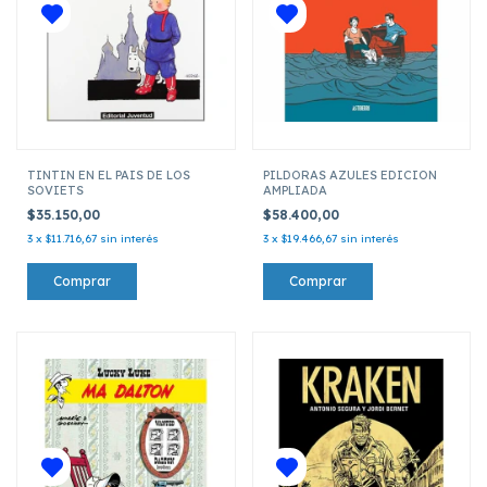
TINTIN EN EL PAIS DE LOS
PILDORAS AZULES EDICION
SOVIETS
AMPLIADA
$35.150,00
$58.400,00
3
x
$11.716,67
sin interés
3
x
$19.466,67
sin interés