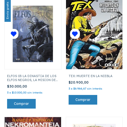
Envío gratis
ELFOS 03: LA DINASTIA DE LOS
TEX: MUERTE EN LA NIEBLA
ELFOS NEGROS, LA MISION DE
$20.900,00
LOS ELFOS AZULES
$30.000,00
3
x
$6.966,67
sin interés
3
x
$10.000,00
sin interés