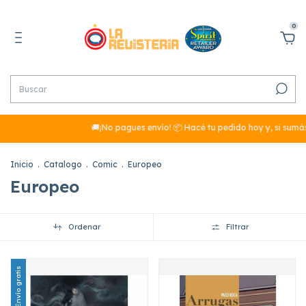
0
🚚¡No pagues envío! 📦 Hacé tu pedido hoy y, si sumás más de $29
Inicio
.
Catalogo
.
Comic
.
Europeo
Europeo
Ordenar
Filtrar
Envío gratis