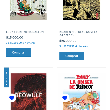
LUCKY LUKE 30 MA DALTON
KRAKEN (POPULAR NOVELA
GRAFICA)
$15.000,00
$25.000,00
3
x
$5.000,00
sin interés
3
x
$8.333,33
sin interés
Envío gratis