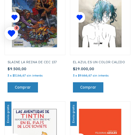
0
SLAINE LA REINA DE CEC 137
EL AZUL ES UN COLOR CALIDO
$9.500,00
$29.000,00
3
x
$3.166,67
sin interés
3
x
$9.666,67
sin interés
Envío gratis
Envío gratis