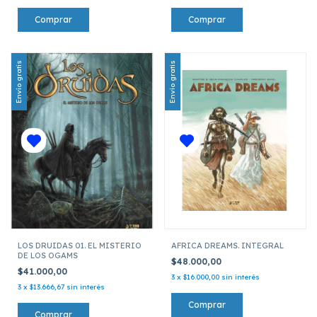
Envío gratis
Envío gratis
LOS DRUIDAS 01. EL MISTERIO
AFRICA DREAMS. INTEGRAL
DE LOS OGAMS
$48.000,00
$41.000,00
3
x
$16.000,00
sin interés
3
x
$13.666,67
sin interés