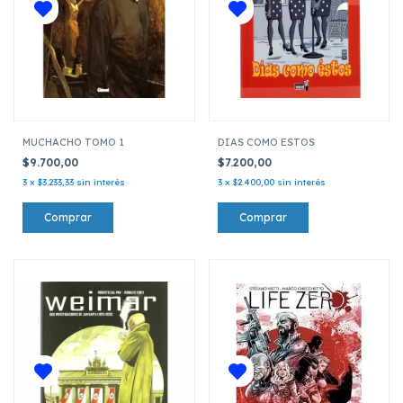
MUCHACHO TOMO 1
DIAS COMO ESTOS
$9.700,00
$7.200,00
3
x
$3.233,33
sin interés
3
x
$2.400,00
sin interés