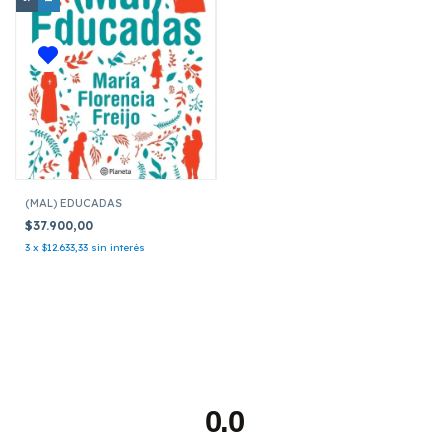
(MAL) EDUCADAS
$37.900,00
3
x
$12.633,33
sin interés
0.0