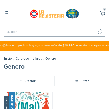
0
 📦 Hacé tu pedido hoy y, si sumás más de $29.990, el envío corre por nues
Inicio
.
Catalogo
.
Libros
.
Genero
Genero
Ordenar
Filtrar
Envío gratis
Sin stock