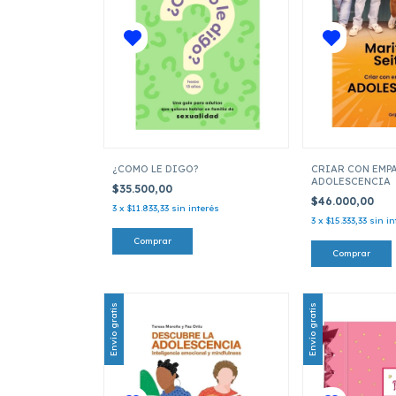
¿COMO LE DIGO?
CRIAR CON EMPA
ADOLESCENCIA
$35.500,00
$46.000,00
3
x
$11.833,33
sin interés
3
x
$15.333,33
sin in
Envío gratis
Envío gratis