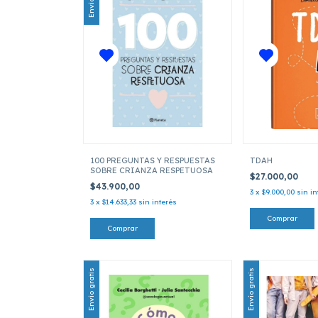
100 PREGUNTAS Y RESPUESTAS
TDAH
SOBRE CRIANZA RESPETUOSA
$27.000,00
$43.900,00
3
x
$9.000,00
sin in
3
x
$14.633,33
sin interés
Envío gratis
Envío gratis