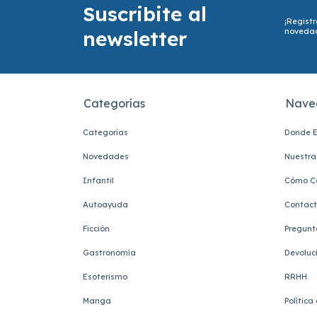
Suscribite al
¡Registr
newsletter
noveda
Categorías
Nave
Categorías
Donde E
Novedades
Nuestra 
Infantil
Cómo C
Autoayuda
Contac
Ficción
Pregunt
Gastronomía
Devoluc
Esoterismo
RRHH
Manga
Política