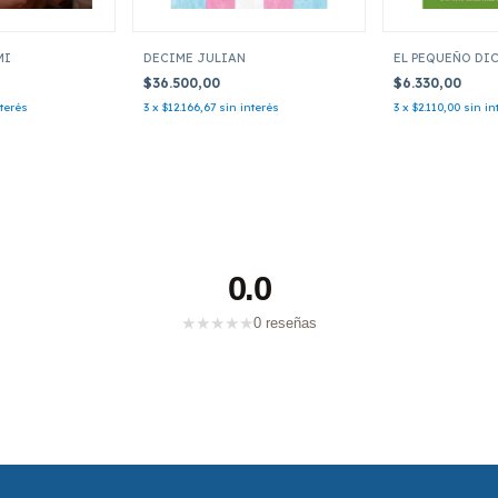
MI
DECIME JULIAN
EL PEQUEÑO DI
$36.500,00
$6.330,00
nterés
3
x
$12.166,67
sin interés
3
x
$2.110,00
sin in
0.0
★
★
★
★
★
0 reseñas