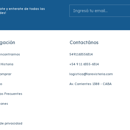
ate y enterate de todas las
des!
gación
Contactános
ncontrarnos
5491163556314
Historia
+54 9 11 6355-6314
omprar
logistica@larevisteria.com
to
Av. Corrientes 1388 - CABA
as Frecuentes
iones
 de privacidad