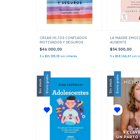
CRIAR HIJOS CONFIADOS
LA MADRE EMOC
MOTIVADOS Y SEGUROS
AUSENTE
$46.000,00
$54.500,00
3
x
$15.333,33
sin interés
3
x
$18.166,67
sin i
Envío gratis
Envío gratis
Sin stock
Sin stock