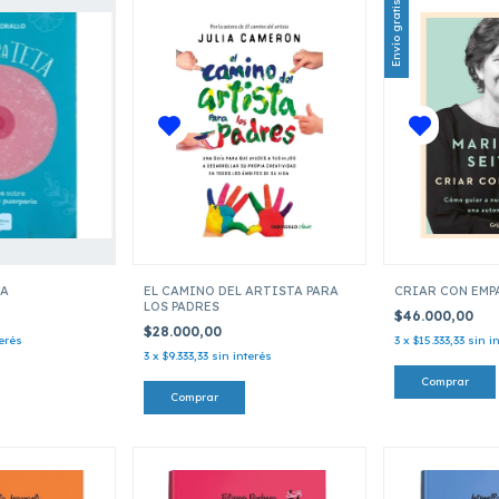
Envío gratis
TA
EL CAMINO DEL ARTISTA PARA
CRIAR CON EMP
LOS PADRES
$46.000,00
$28.000,00
terés
3
x
$15.333,33
sin i
3
x
$9.333,33
sin interés