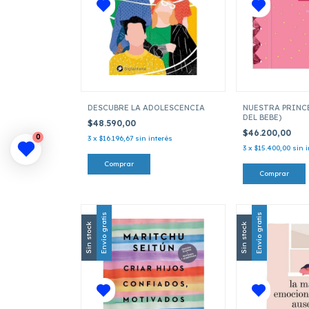
DESCUBRE LA ADOLESCENCIA
NUESTRA PRINCE
DEL BEBE)
$48.590,00
$46.200,00
0
3
x
$16.196,67
sin interés
3
x
$15.400,00
sin 
Envío gratis
Envío gratis
Sin stock
Sin stock