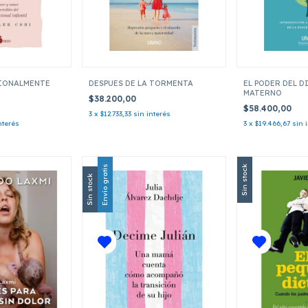
IONALMENTE
DESPUES DE LA TORMENTA
EL PODER DEL 
MATERNO
$38.200,00
$58.400,00
3
x
$12.733,33
sin interés
nterés
3
x
$19.466,67
sin 
Envío gratis
Sin stock
Sin stock