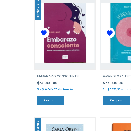
Envío gratis
EMBARAZO CONSCIENTE
GRANDIOSA TE
$32.000,00
$25.000,00
3
x
$10.666,67
sin interés
3
x
$8.333,33
sin in
Envío gratis