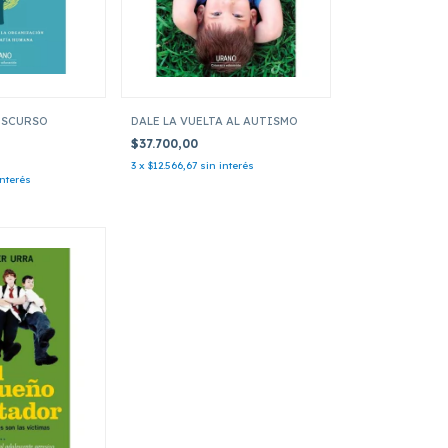
DISCURSO
DALE LA VUELTA AL AUTISMO
$37.700,00
3
x
$12.566,67
sin interés
interés