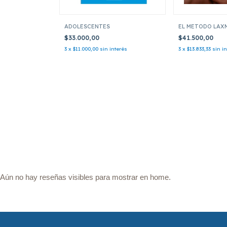
ADOLESCENTES
EL METODO LAX
$33.000,00
$41.500,00
3
x
$11.000,00
sin interés
3
x
$13.833,33
sin i
Aún no hay reseñas visibles para mostrar en home.