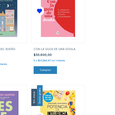
DEL SUEÑO
CON LA GUIA DE UNA DOULA
$30.800,00
3
x
$10.266,67
sin interés
nterés
Envío gratis
Sin stock