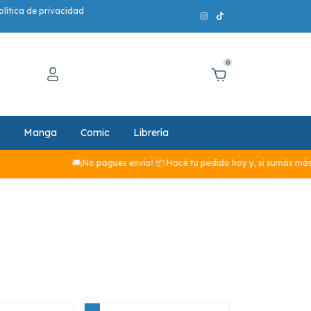
olítica de privacidad
0
Manga
Comic
Librería
🚚¡No pagues envío! 📦 Hacé tu pedido hoy y, si sumás más de $29.9