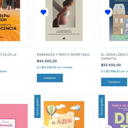
TIA EN LA
EMBARAZO Y PARTO RESPETADO
EL GRAN LIBRO 
INFANTIL
$46.500,00
$53.900,00
3
x
$15.500,00
sin interés
terés
3
x
$17.966,67
sin i
Envío gratis
Envío gratis