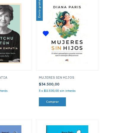
Envío gratis
ATIA
MUJERES SIN HIJOS
$34.500,00
nterés
3
x
$11.500,00
sin interés