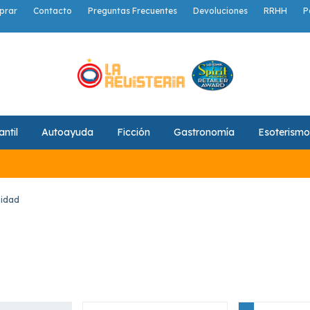
prar
Contacto
Preguntas Frecuentes
Devoluciones
RRHH
P
antil
Autoayuda
Ficción
Gastronomía
Esoterismo
nidad