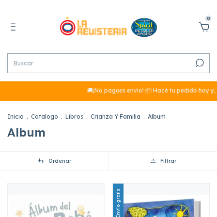
0
🚚¡No pagues envío! 📦 Hacé tu pedido hoy y, s
Inicio
.
Catalogo
.
Libros
.
Crianza Y Familia
.
Album
Album
Ordenar
Filtrar
Envío gratis