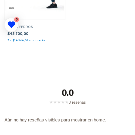
0
SUPER PERROS
$43.700,00
3
x
$14.566,67
sin interés
0.0
★
★
★
★
★
0 reseñas
Aún no hay reseñas visibles para mostrar en home.