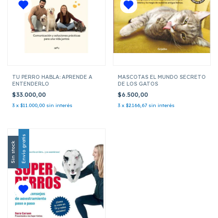
TU PERRO HABLA: APRENDE A
MASCOTAS EL MUNDO SECRETO
ENTENDERLO
DE LOS GATOS
$33.000,00
$6.500,00
3
x
$11.000,00
sin interés
3
x
$2.166,67
sin interés
Envío gratis
Sin stock