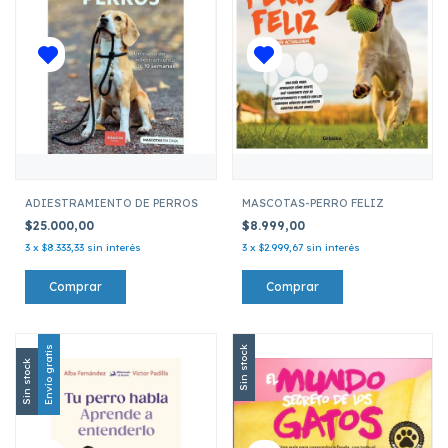
ADIESTRAMIENTO DE PERROS
MASCOTAS-PERRO FELIZ
$25.000,00
$8.999,00
3
x
$8.333,33
sin interés
3
x
$2.999,67
sin interés
Envío gratis
Sin stock
Sin stock