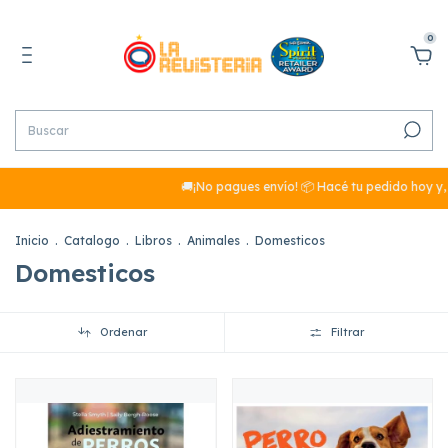
0
🚚¡No pagues envío! 📦 Hacé tu pedido hoy y, s
Inicio
.
Catalogo
.
Libros
.
Animales
.
Domesticos
Domesticos
Ordenar
Filtrar