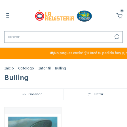
0
🚚¡No pagues envío! 📦 Hacé tu pedido hoy y, s
Inicio
.
Catalogo
.
Infantil
.
Bulling
Bulling
Ordenar
Filtrar