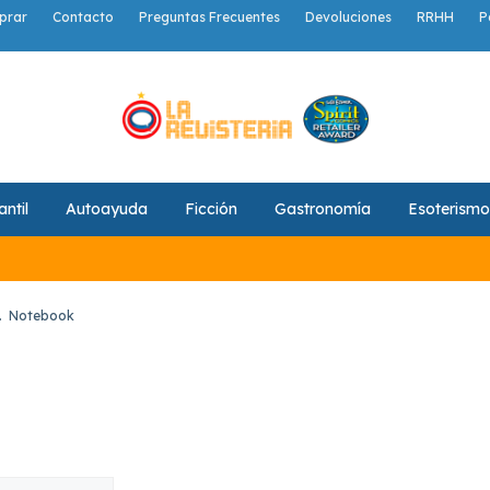
prar
Contacto
Preguntas Frecuentes
Devoluciones
RRHH
P
antil
Autoayuda
Ficción
Gastronomía
Esoterismo
.
Notebook