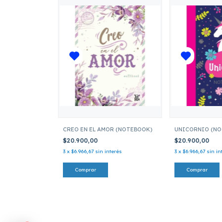
CREO EN EL AMOR (NOTEBOOK)
UNICORNIO (NO
$20.900,00
$20.900,00
3
x
$6.966,67
sin interés
3
x
$6.966,67
sin in