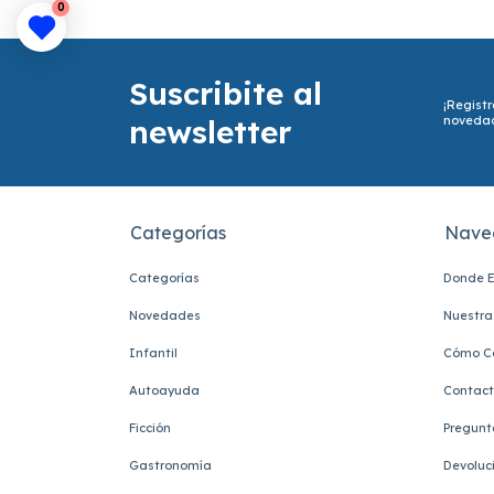
0
Suscribite al
¡Registr
newsletter
noveda
Categorías
Nave
Categorías
Donde E
Novedades
Nuestra 
Infantil
Cómo C
Autoayuda
Contac
Ficción
Pregunt
Gastronomía
Devoluc