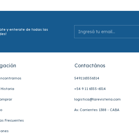
ate y enterate de todas las
des!
gación
Contactános
ncontrarnos
5491163556314
Historia
+54 9 11 6355-6314
omprar
logistica@larevisteria.com
to
Av. Corrientes 1388 - CABA
as Frecuentes
iones