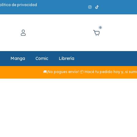
olítica de privacidad
0
Manga
Comic
Librería
🚚¡No pagues envío! 📦 Hacé tu pedido hoy y, si sumás